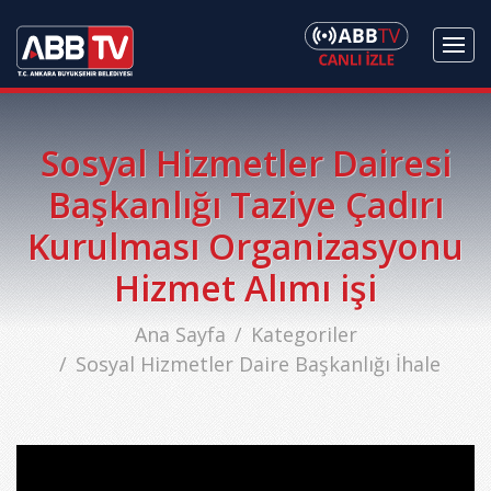
Sosyal Hizmetler Dairesi
Başkanlığı Taziye Çadırı
Kurulması Organizasyonu
Hizmet Alımı işi
Ana Sayfa
Kategoriler
Sosyal Hizmetler Daire Başkanlığı İhale