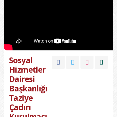
Sosyal
Hizmetler
Dairesi
Başkanlığı
Taziye
Çadırı
Kurulması