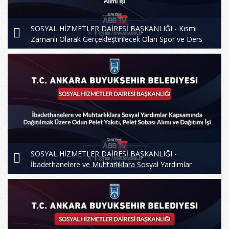
SOSYAL HİZMETLER DAİRESİ BAŞKANLIĞI - Kısmi
Zamanlı Olarak Gerçekleştirilecek Olan Spor ve Ders
Desteğine Yönelik Kurslar için Muhtelif Ders Saati Eğitim
Hizmeti Alımı İşi
SOSYAL HİZMETLER DAİRESİ BAŞKANLIĞI -
İbadethanelere ve Muhtarlıklara Sosyal Yardımlar
Kapsamında Dağıtılmak Üzere Odun Pelet Yakıtı, Pelet
Sobası Alımı ve Dağıtım İşi