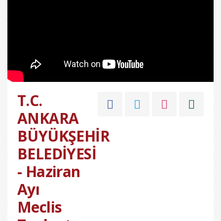
T.C.
ANKARA
BÜYÜKŞEHİR
BELEDİYESİ
- Haziran
Ayı
Meclis