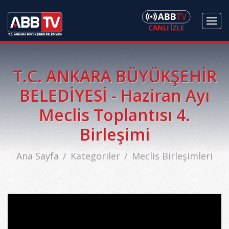
T.C. ANKARA BÜYÜKŞEHİR
BELEDİYESİ - Haziran Ayı
Meclis Toplantısı 4.
Birleşimi
Ana Sayfa
Kategoriler
Meclis Birleşimleri