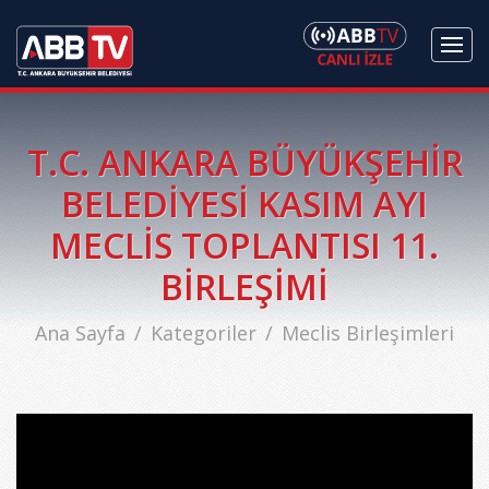
T.C. ANKARA BÜYÜKŞEHİR
BELEDİYESİ KASIM AYI
MECLİS TOPLANTISI 11.
BİRLEŞİMİ
Ana Sayfa
Kategoriler
Meclis Birleşimleri