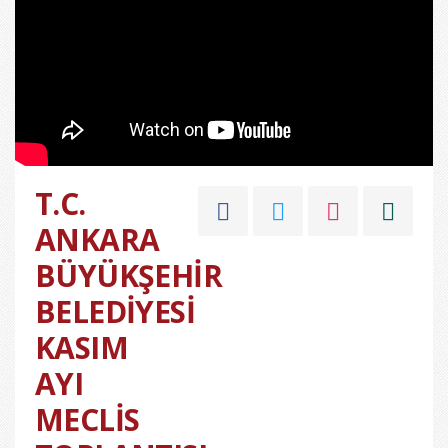
T.C.
ANKARA
BÜYÜKŞEHİR
BELEDİYESİ
KASIM
AYI
MECLİS