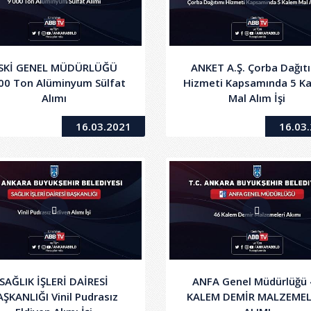
SKİ GENEL MÜDÜRLÜĞÜ
ANKET A.Ş. Çorba Dağıt
00 Ton Alüminyum Sülfat
Hizmeti Kapsamında 5 K
Alımı
Mal Alım İşi
16.03.2021
16.03
SAĞLIK İŞLERİ DAİRESİ
ANFA Genel Müdürlüğü 
AŞKANLIĞI Vinil Pudrasız
KALEM DEMİR MALZEMEL