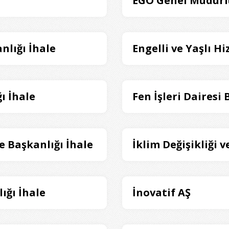
EGO Genel Müdürl
nlığı İhale
Engelli ve Yaşlı H
ı İhale
Fen İşleri Dairesi 
e Başkanlığı İhale
İklim Değişikliği v
ığı İhale
İnovatif AŞ