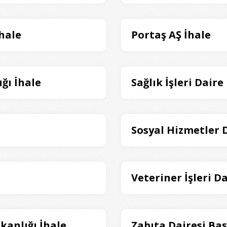
İhale
Portaş AŞ İhale
ğı İhale
Sağlık İşleri Daire
Sosyal Hizmetler D
Veteriner İşleri D
şkanlığı İhale
Zabıta Dairesi Baş