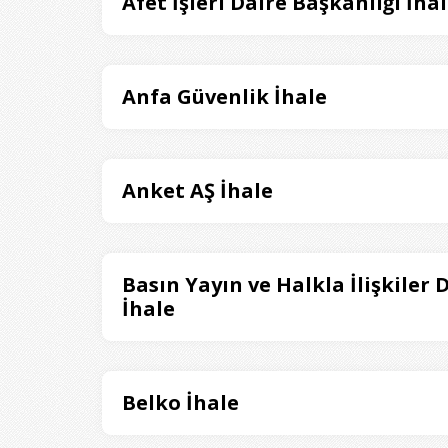
Afet İşleri Daire Başkanlığı İha
Anfa Güvenlik İhale
Anket AŞ İhale
Basın Yayın ve Halkla İlişkiler 
İhale
Belko İhale