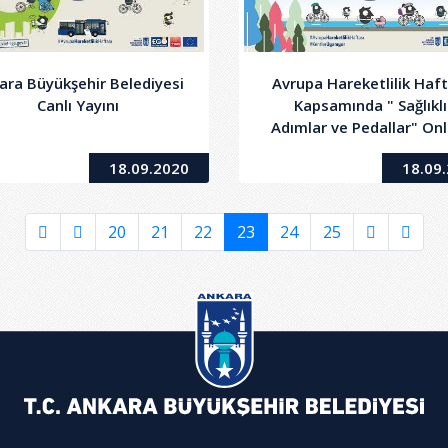
ara Büyükşehir Belediyesi
Avrupa Hareketlilik Haft
Canlı Yayını
Kapsamında " Sağlıklı
Adımlar ve Pedallar" Onl
Söyleşi
18.09.2020
18.09
20
21
22
23
24
25