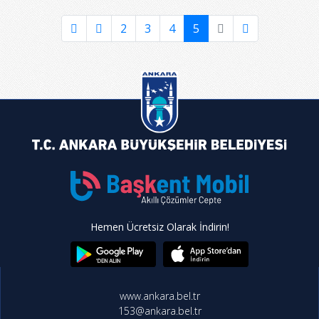
2
3
4
5
Hemen Ücretsiz Olarak İndirin!
www.ankara.bel.tr
153@ankara.bel.tr