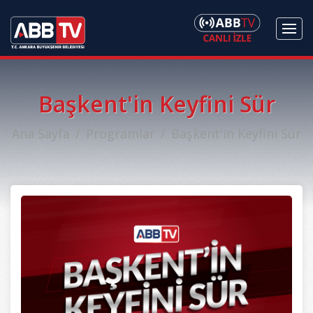
Başkent'in Keyfini Sür
Ana Sayfa
Programlar
Başkent'in Keyfini Sür