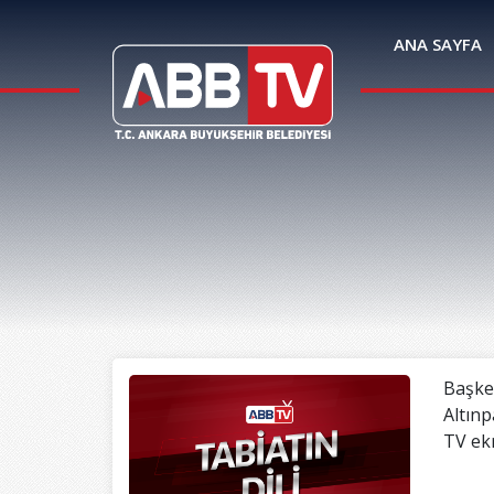
ANA SAYFA
Başken
Altınp
TV ekr