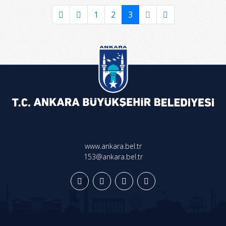
1
2
3
www.ankara.bel.tr
153@ankara.bel.tr