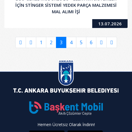
İÇİN STİNGER SİSTEMİ YEDEK PARÇA MALZEMESİ
MAL ALIMI İŞİ
13.07.2026
1
2
3
4
5
6
Hemen Ücretsiz Olarak İndirin!