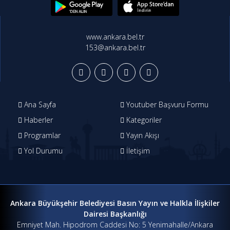
www.ankara.bel.tr
153@ankara.bel.tr
Ana Sayfa
Youtuber Başvuru Formu
Haberler
Kategoriler
Programlar
Yayın Akışı
Yol Durumu
İletişim
Ankara Büyükşehir Belediyesi Basın Yayın ve Halkla İlişkiler
Dairesi Başkanlığı
Emniyet Mah. Hipodrom Caddesi No: 5 Yenimahalle/Ankara