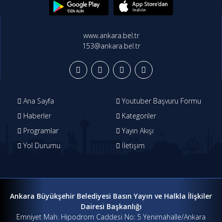
www.ankara.bel.tr
153@ankara.bel.tr
Ana Sayfa
Youtuber Başvuru Formu
Haberler
Kategoriler
Programlar
Yayın Akışı
Yol Durumu
İletişim
Ankara Büyükşehir Belediyesi Basın Yayın ve Halkla İlişkiler
Dairesi Başkanlığı
Emniyet Mah. Hipodrom Caddesi No: 5 Yenimahalle/Ankara