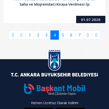
Saha ve Müştemilat) Kiraya Verilmesi İşi
01.07.2026
1
2
3
4
5
6
7
Hemen Ücretsiz Olarak İndirin!