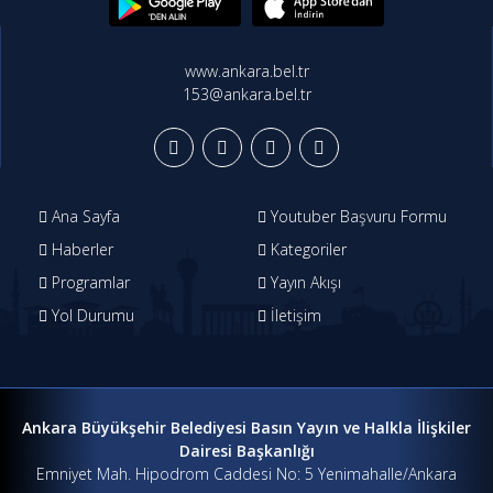
www.ankara.bel.tr
153@ankara.bel.tr
Ana Sayfa
Youtuber Başvuru Formu
Haberler
Kategoriler
Programlar
Yayın Akışı
Yol Durumu
İletişim
Ankara Büyükşehir Belediyesi Basın Yayın ve Halkla İlişkiler
Dairesi Başkanlığı
Emniyet Mah. Hipodrom Caddesi No: 5 Yenimahalle/Ankara