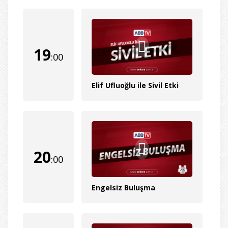
19
:00
Elif Ufluoğlu ile Sivil Etki
20
:00
Engelsiz Buluşma