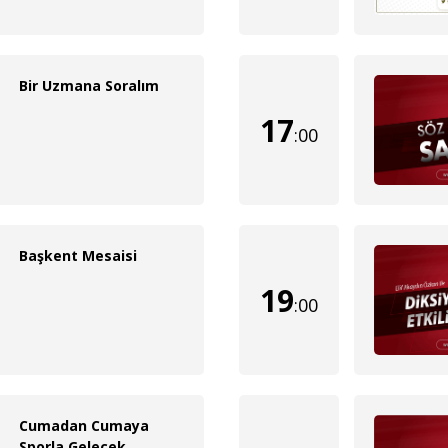
Bir Uzmana Soralım
17
:00
Başkent Mesaisi
19
:00
Cumadan Cumaya
Sporla Gelecek