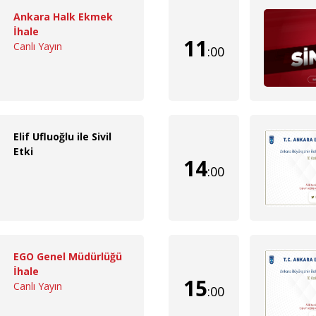
Ankara Halk Ekmek
İhale
11
Canlı Yayın
:00
Elif Ufluoğlu ile Sivil
Etki
14
:00
EGO Genel Müdürlüğü
İhale
15
Canlı Yayın
:00