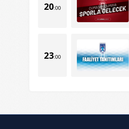
20
:00
23
:00