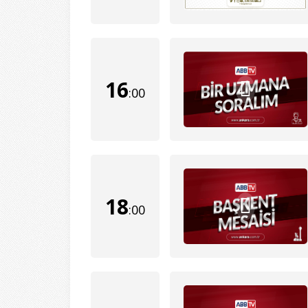
16
:00
18
:00